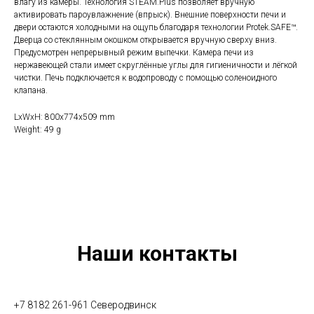
влагу из камеры. Технология STEAM.Plus позволяет вручную
активировать пароувлажнение (впрыск). Внешние поверхности печи и
двери остаются холодными на ощупь благодаря технологии Protek.SAFE™.
Дверца со стеклянным окошком открывается вручную сверху вниз.
Предусмотрен непрерывный режим выпечки. Камера печи из
нержавеющей стали имеет скруглённые углы для гигиеничности и лёгкой
чистки. Печь подключается к водопроводу с помощью соленоидного
клапана.
LxWxH: 800x774x509 mm
Weight: 49 g
Наши контакты
+7 8182 261-961 Северодвинск