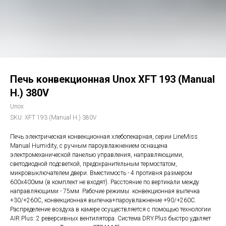
Печь конвекционная Unox XFT 193 (Manual
H.) 380V
Unox
SKU:
XFT 193 (Manual H.) 380V
Печь электрическая конвекционная хлебопекарная, серии LineMiss
Manual Humidity, с ручным пароувлажнением оснащена
электромеханической панелью управления, направляющими,
светодиодной подсветкой, предохранительным термостатом,
микровыключателем двери. Вместимость - 4 противня размером
600х400мм (в комплект не входят). Расстояние по вертикали между
направляющими - 75мм. Рабочие режимы: конвекционная выпечка
+30/+260С, конвекционная выпечка+пароувлажнение +90/+260С.
Распределение воздуха в камере осуществляется с помощью технологии
AIR.Plus: 2 реверсивных вентилятора. Система DRY.Plus быстро удаляет