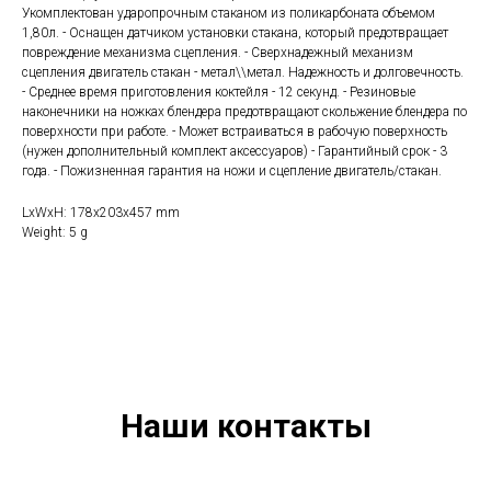
Укомплектован ударопрочным стаканом из поликарбоната объемом
1,80л. - Оснащен датчиком установки стакана, который предотвращает
повреждение механизма сцепления. - Сверхнадежный механизм
сцепления двигатель стакан - метал\\метал. Надежность и долговечность.
- Среднее время приготовления коктейля - 12 секунд. - Резиновые
наконечники на ножках блендера предотвращают скольжение блендера по
поверхности при работе. - Может встраиваться в рабочую поверхность
(нужен дополнительный комплект аксессуаров) - Гарантийный срок - 3
года. - Пожизненная гарантия на ножи и сцепление двигатель/стакан.
LxWxH: 178x203x457 mm
Weight: 5 g
Наши контакты