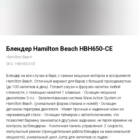
Блендер Hamilton Beach HBH650-СЕ
Hamilton Beach
SKU:
HBH650-СЕ
Блендер на все случаи в баре, с самым мощным мотором в ассорименте
Hamilton Beach. Отличный вариант для баров с большой проходимостью
(до 100 напитков в день). Готовит смузи и фроузен напитки любой
сложности, с помощью нажатия 1 клавиши. - Оснащен мощным
двигателем 3 л.с. - Запатентованная система Wave Action System от
Hamilton Beach. (уникальная форма стакана и ножей) - Оснащен
датчиком перегрева двигателя. - Имеет прочные и надежные ножи из
нержавеющей стали. - Оснащен таймером с автоотключением, что
позволяет бармену заниматься другуими задачами, не теряя времени на
контроль за блендером. - Кнопочная панель управления: 2 скорости,
импульсный режим (принудительная работа блендера на максимальной
мощности), уникальный цикл Jump для напитков со льдом. -