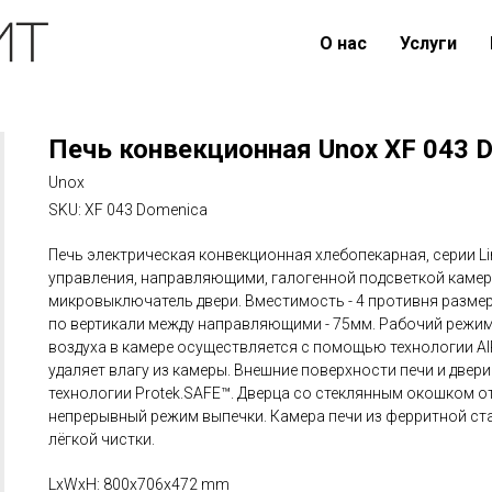
О нас
Услуги
Печь конвекционная Unox XF 043 
Unox
SKU:
XF 043 Domenica
Печь электрическая конвекционная хлебопекарная, серии L
управления, направляющими, галогенной подсветкой камер
микровыключатель двери. Вместимость - 4 противня размер
по вертикали между направляющими - 75мм. Рабочий режим
воздуха в камере осуществляется с помощью технологии AIR
удаляет влагу из камеры. Внешние поверхности печи и две
технологии Protek.SAFE™. Дверца со стеклянным окошком о
непрерывный режим выпечки. Камера печи из ферритной ста
лёгкой чистки.
LxWxH: 800x706x472 mm