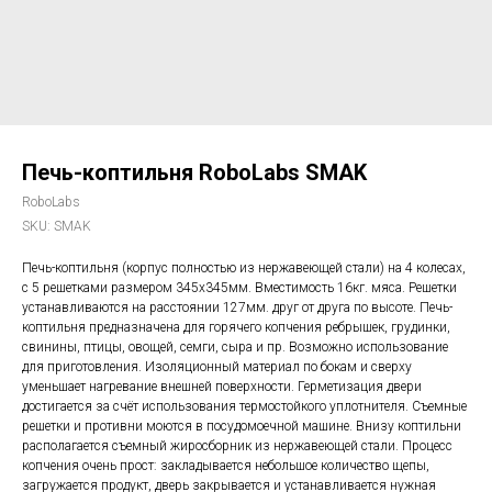
Печь-коптильня RoboLabs SMAK
RoboLabs
SKU:
SMAK
Печь-коптильня (корпус полностью из нержавеющей стали) на 4 колесах,
с 5 решетками размером 345х345мм. Вместимость 16кг. мяса. Решетки
устанавливаются на расстоянии 127мм. друг от друга по высоте. Печь-
коптильня предназначена для горячего копчения ребрышек, грудинки,
свинины, птицы, овощей, семги, сыра и пр. Возможно использование
для приготовления. Изоляционный материал по бокам и сверху
уменьшает нагревание внешней поверхности. Герметизация двери
достигается за счёт использования термостойкого уплотнителя. Съемные
решетки и противни моются в посудомоечной машине. Внизу коптильни
располагается съемный жиросборник из нержавеющей стали. Процесс
копчения очень прост: закладывается небольшое количество щепы,
загружается продукт, дверь закрывается и устанавливается нужная