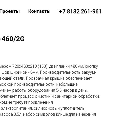
+7 8182 261-961
Проекты
Контакты
-460/2G
ером 720х480х210 (150), две планки 480мм, кнопку
 шов шириной - 8мм. Производительность вакуум-
авеющей стали. Прозрачная крышка обеспечивает
высокой производительности: небольшие
енем работы оборудования 5-6 часов в день.
блегчает процесс очистки и санитарной обработки.
ком не требует привлечения
 электропитания, силиконовый уплотнитель,
насоса 0,5л, набор символов клише для нанесения