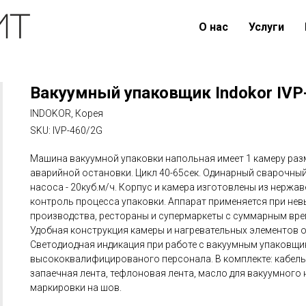
О нас
Услуги
Вакуумный упаковщик Indokor IVP
INDOKOR, Корея
SKU:
IVP-460/2G
Машина вакуумной упаковки напольная имеет 1 камеру разм
аварийной остановки. Цикл 40-65сек. Одинарный сварочный
насоса - 20куб.м/ч. Корпус и камера изготовлены из нерж
контроль процесса упаковки. Аппарат применяется при не
производства, рестораны и супермаркеты с суммарным врем
Удобная конструкция камеры и нагревательных элементов о
Светодиодная индикация при работе с вакуумным упаковщи
высококвалифицированого персонала. В комплекте: кабель
запаечная лента, тефлоновая лента, масло для вакуумного 
маркировки на шов.