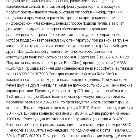
воздуха через 445 небольших сопел, расположенных над и под
конвейерной сеткой. Благодаря эффекту удара горячего воздуха о
продукт обеспечивается очень быстрый теплообмен между горячим
воздухом и продуктом, в разы быстрее, чем при традиционном
инфракрасном или конвекционном способе подвода тепла, а за счет
движения продукта конвейером обеспечивается идеальная
равномерность нагрева. Печь имеет интеллектуальное управление,
которое поддерживает равномерную температуру при разной загрузке
камеры. Конструкция печи позволяет устанавливать до 3-х печей друг на
друга. Для удобства регулярного технического обслуживания
конструкция печи полностью разборная. Подставка (160382 RL907022
Подставка под печь конвейерную RoboChef), крышка для печи (160381
RL907021 Крышка верхняя для конвейерной печи RoboChef) и вытяжной
зонт (160383 RL907023 Зонт для конвейерной печи RoboChef) в
комплект поставки не входят и поставляются отдельно. При установке
печей друг на друга между печками не должно быть крышки. Технические
характеристики: Производительность - до 70 пицц в час (по 40см) или
130 пицц в час (по 30см). Если выпекать римскую пиццу на готовых
парбейках размером 20х30 см, то производительность составит до 200
шт. в час. Температура внутри камеры: до 315°С. Время прохождения - до
30 минут. Ширина конвейерной ленты - 800мм. Длина рабочей камеры -
1000мм. Конструкция изготовлена из нержавеющей стали AISI 430.
Энергопотребление в режиме ожидания при температуре в камере 280*С
– не более 11000Вт*ч. Рекомендации по подключению к сети — вилка 63А
3P+N+E (IEC 60309). Печь разработана в коллаборации с ведущей сетью