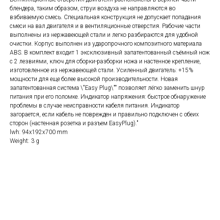
блендера, таким образом, струи воздуха не направляются во
взбиваемую смесь. Специальная конструкция не допускает попадания
смеси на вал двигателя и в вентиляционные отверстия. Рабочие части
выполнены из нержавеющей стали и легко разбираются для удобной
очистки. Корпус выполнен из ударопрочного композитного материала
ABS. В комплект входит 1 эксклюзивный запатентованный съёмный нож
с 2 лезвиями, ключ для сборки-разборки ножа и настенное крепление,
изготовленное из нержавеющей стали. Усиленный двигатель: +15%
мощности для еще более высокой производительности. Новая
запатентованная система \"Easy Plug\"" позволяет лёгко заменить шнур
питания при его поломке. Индикатор напряжения: быстрое обнаружение
проблемы в случае неисправности кабеля питания. Индикатор
загорается, если кабель не поврежден и правильно подключен с обеих
сторон (настенная розетка и разъем EasyPlug)."
lwh: 94x192x700 mm
Weight: 3 g