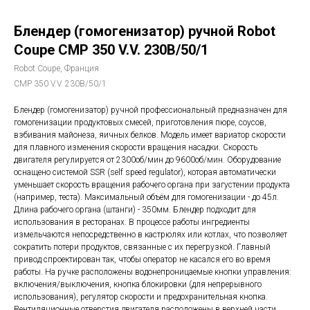
Блендер (гомогенизатор) ручной Robot
Coupe CMP 350 V.V. 230B/50/1
Robot Coupe, Франция
CMP 350 V.V. 230B/50/1
Блендер (гомогенизатор) ручной профессиональный предназначен для
гомогенизации продуктовых смесей, приготовления пюре, соусов,
взбивания майонеза, яичных белков. Модель имеет вариатор скорости
для плавного изменения скорости вращения насадки. Скорость
двигателя регулируется от 2300об/мин до 9600об/мин. Оборудование
оснащено системой SSR (self speed regulator), которая автоматически
уменьшает скорость вращения рабочего органа при загустении продукта
(например, теста). Максимальный объём для гомогенизации - до 45л.
Длина рабочего органа (штанги) - 350мм. Блендер подходит для
использования в ресторанах. В процессе работы ингредиенты
измельчаются непосредственно в кастрюлях или котлах, что позволяет
сократить потери продуктов, связанные с их перегрузкой. Главный
привод спроектирован так, чтобы оператор не касался его во время
работы. На ручке расположены водонепроницаемые кнопки управления:
включения/выключения, кнопка блокировки (для непрерывного
использования), регулятор скорости и предохранительная кнопка.
Вентиляционные отверстия двигателя расположены в верхней части