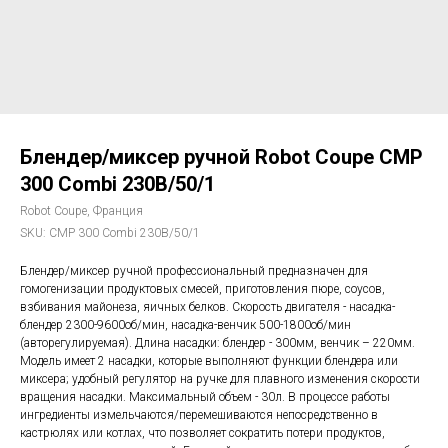
Блендер/миксер ручной Robot Coupe CMP
300 Combi 230B/50/1
Robot Coupe, Франция
SKU:
CMP 300 Combi 230B/50/1
Блендер/миксер ручной профессиональный предназначен для
гомогенизации продуктовых смесей, приготовления пюре, соусов,
взбивания майонеза, яичных белков. Скорость двигателя - насадка-
блендер 2300-9600об/мин, насадка-венчик 500-1800об/мин
(авторегулируемая). Длина насадки: блендер - 300мм, венчик – 220мм.
Модель имеет 2 насадки, которые выполняют функции блендера или
миксера; удобный регулятор на ручке для плавного изменения скорости
вращения насадки. Максимальный объем - 30л. В процессе работы
ингредиенты измельчаются/перемешиваются непосредственно в
кастрюлях или котлах, что позволяет сократить потери продуктов,