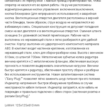
связанные с их перегрузкой. Главный привод спроектирован так, чтобы
оператор не касался его во время работы. На ручке расположены
водонепроницаемые кнопки управления: включения/выключения,
кнопка блокировки (для непрерывного использования) и аварийная
кнопка. Вентиляционные отверстия двигателя расположены в верхней
части блендера, таким образом, струи воздуха не направляются во
взбиваемую смесь. Специальная конструкция не допускает попадания
смеси на вал двигателя и в вентиляционные отверстия. Съемная штанга
оснащена 3-х уровневой системой герметизации. Рабочие части
выполнены из нержавеющей стали и легко разбираются для удобной
очистки. Корпус выполнен из ударопрочного композитного материала
ABS. В комплект входит настенное крепление, изготовленное из
нержавеющей стали, ключ для сборки-разборки ножа. Высота с венчиком
610мм, со штангой 700мм. Металлические зубчатые колеса редуктора
венчика крепятся к 2 металлическим фланцам, обеспечивая высокую
прочность и позволяя выдерживать значительные нагрузки. Венчики
быстро крепятся к редуктору, обеспечивая простоту сборки и разборки
без использования инструментов. Новая запатентованная система
\"Easy Plug\"" позволяет лёгко заменить шнур питания при его поломке.
Индикатор напряжения: быстрое обнаружение проблемы в случае
неисправности кабеля питания. Индикатор загорается, если кабель не
поврежден и правильно подключен с обеих сторон (настенная розетка и
разъем EasyPlug)."
LxWxH: 125x125x610 mm