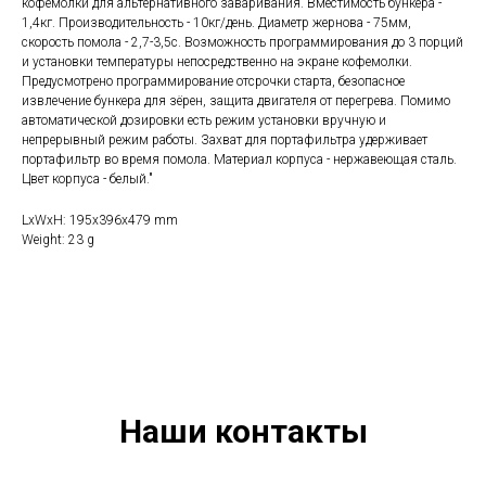
кофемолки для альтернативного заваривания. Вместимость бункера -
1,4кг. Производительность - 10кг/день. Диаметр жернова - 75мм,
скорость помола - 2,7-3,5с. Возможность программирования до 3 порций
и установки температуры непосредственно на экране кофемолки.
Предусмотрено программирование отсрочки старта, безопасное
извлечение бункера для зёрен, защита двигателя от перегрева. Помимо
автоматической дозировки есть режим установки вручную и
непрерывный режим работы. Захват для портафильтра удерживает
портафильтр во время помола. Материал корпуса - нержавеющая сталь.
Цвет корпуса - белый."
LxWxH: 195x396x479 mm
Weight: 23 g
Наши контакты