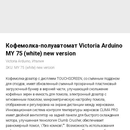
Кофемолка-полуавтомат Victoria Arduino
MY 75 (white) new version
Victoria Arduino, Италия
SKU:
MY 75 (white) new version
Кофемолка-дозатор с дисплеем TOUCHSCREEN, со съёмным поддоном
для отходов, имеет обновленный съемный прозрачный пластиковый
загрузочный бункер в верхней части, улучшающий скольжение
кофейных зерен в емкость для помола, электронный дозатор с
мгновенным помолом, микрометрическую настройку помола,
отображение и регулировка на экране дистанции между жерновами.
Инновационная система контроля температуры жерновов CLIMA PRO
имеет двойной вентилятор на задней панели для быстрого охлаждения
мотора, улучшенная технология Clumb Crusher, обеспечивает
равномерный помол, \"без комков\"". Возможность использования