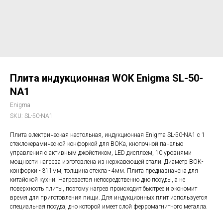
Плита индукционная WOK Enigma SL-50-
NA1
Enigma
SKU:
SL-50-NA1
Плита электрическая настольная, индукционная Enigma SL-50-NA1 с 1
стеклокерамической конфоркой для ВОКа, кнопочной панелью
управления с активным джойстиком, LED дисплеем, 10 уровнями
мощности нагрева изготовлена из нержавеющей стали. Диаметр ВОК-
конфорки - 311мм, толщина стекла - 4мм. Плита предназначена для
китайской кухни. Нагревается непосредственно дно посуды, а не
поверхность плиты, поэтому нагрев происходит быстрее и экономит
время для приготовления пищи. Для индукционных плит используется
специальная посуда, дно которой имеет слой ферромагнитного металла.