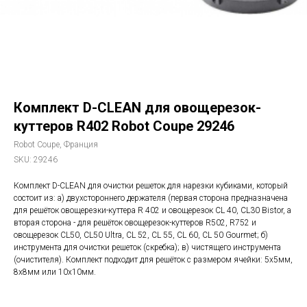
Комплект D-CLEAN для овощерезок-
куттеров R402 Robot Coupe 29246
Robot Coupe, Франция
SKU:
29246
Комплект D-CLEAN для очистки решеток для нарезки кубиками, который
состоит из: а) двухстороннего держателя (первая сторона предназначена
для решёток овощерезки-куттера R 402 и овощерезок CL 40, CL30 Bistor, а
вторая сторона - для решёток овощерезок-куттеров R502, R752 и
овощерезок CL50, CL50 Ultra, CL 52, CL 55, CL 60, CL 50 Gourmet; б)
инструмента для очистки решеток (скребка); в) чистящего инструмента
(очистителя). Комплект подходит для решёток с размером ячейки: 5х5мм,
8х8мм или 10х10мм.