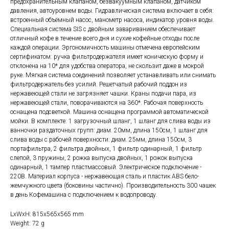
предохранительным клапаном, безвакуумным клапаном, датчиком
давления, автоуровнем воды. Гидравлическая система включает в себя:
встроенный объёмный насос, манометр насоса, индикатор уровня воды.
Специальная система SIS с двойным завариванием обеспечивает
отличный кофе в течение всего дня и сухие кофейные отходы после
каждой операции. Эргономичность машины отмечена европейским
сертификатом: ручка фильтродержателя имеет коническую форму и
отклонена на 10* для удобства оператора, не скользит даже в мокрой
руке. Мягкая система соединений позволяет устанавливать или снимать
фильтродержатель без усилий. Решетчатый рабочий поддон из
нержавеющей стали не загрязняет чашки. Краны подачи пара, из
нержавеющей стали, поворачиваются на 360*. Рабочая поверхность
оснащена подсветкой. Машина оснащена программой автоматической
мойки. В комплекте: 1 загрузочный шланг, 1 шланг для слива воды из
ванночки раздаточных групп: диам. 20мм, длина 150см, 1 шланг для
слива воды с рабочей поверхности: диам. 25мм, длина 150см, 3
портафильтра, 2 фильтра двойных, 1 фильтр одинарный, 1 фильтр
слепой, 3 пружины, 2 рожка выпуска двойных, 1 рожок выпуска
одинарный, 1 тампер пластмассовый. Электрическое подключение -
220В. Материал корпуса - нержавеющая сталь и пластик ABS бело-
жемчужного цвета (боковины частично). Производительность 300 чашек
в день Кофемашина с подключением к водопроводу.
LxWxH: 815x565x565 mm
Weight: 72 g