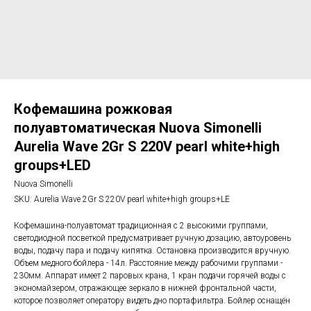
Кофемашина рожковая
полуавтоматическая Nuova Simonelli
Aurelia Wave 2Gr S 220V pearl white+high
groups+LED
Nuova Simonelli
SKU:
Aurelia Wave 2Gr S 220V pearl white+high groups+LE
Кофемашина-полуавтомат традиционная с 2 высокими группами,
светодиодной посветкой предусматривает ручную дозацию, автоуровень
воды, подачу пара и подачу кипятка. Остановка производится вручную.
Объем медного бойлера - 14л. Расстояние между рабочими группами -
230мм. Аппарат имеет 2 паровых крана, 1 кран подачи горячей воды с
экономайзером, отражающее зеркало в нижней фронтальной части,
которое позволяет оператору видеть дно портафильтра. Бойлер оснащён