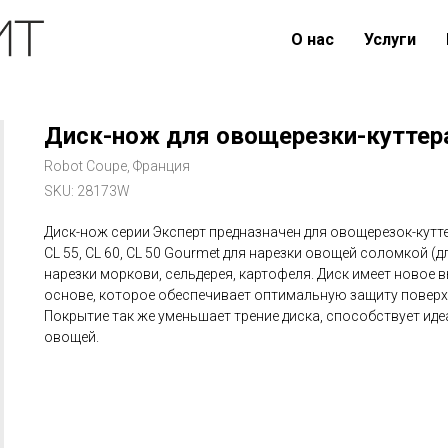
О нас
Услуги
Диск-нож для овощерезки-куттер
Robot Coupe, Франция
SKU:
28173W
Диск-нож серии Эксперт предназначен для овощерезок-куттеро
CL 55, CL 60, CL 50 Gourmet для нарезки овощей соломкой (д
нарезки моркови, сельдерея, картофеля. Диск имеет новое
основе, которое обеспечивает оптимальную защиту поверхн
Покрытие так же уменьшает трение диска, способствует иде
овощей.