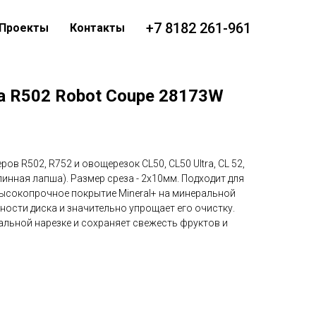
+7 8182 261-961
Проекты
Контакты
а R502 Robot Coupe 28173W
в R502, R752 и овощерезок CL50, CL50 Ultra, CL 52,
линная лапша). Размер среза - 2x10мм. Подходит для
 высокопрочное покрытие Mineral+ на минеральной
ости диска и значительно упрощает его очистку.
альной нарезке и сохраняет свежесть фруктов и