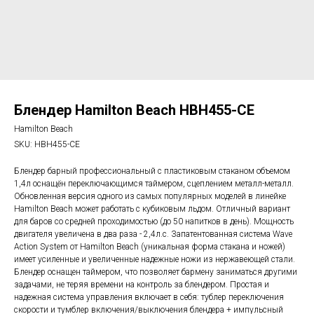
Блендер Hamilton Beach HBH455-CE
Hamilton Beach
SKU:
HBH455-CE
Блендер барный профессиональный с пластиковым стаканом объемом
1,4л оснащён переключающимся таймером, сцеплением металл-металл.
Обновленная версия одного из самых популярных моделей в линейке
Hamilton Beach может работать с кубиковым льдом. Отличный вариант
для баров со средней проходимостью (до 50 напитков в день). Мощность
двигателя увеличена в два раза - 2,4л.с. Запатентованная система Wave
Action System от Hamilton Beach (уникальная форма стакана и ножей)
имеет усиленные и увеличенные надежные ножи из нержавеющей стали.
Блендер оснащен таймером, что позволяет бармену заниматься другими
задачами, не теряя времени на контроль за блендером. Простая и
надежная система управления включает в себя: тублер переключения
скорости и тумблер включения/выключения блендера + импульсный