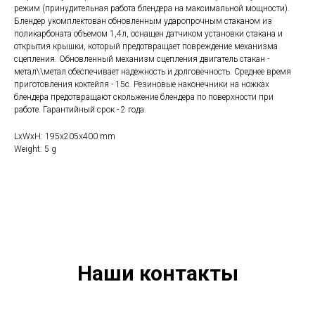
режим (принудительная работа блендера на максимальной мощности).
Блендер укомплектован обновленным ударопрочным стаканом из
поликарбоната объемом 1,4л, оснащен датчиком установки стакана и
открытия крышки, который предотвращает повреждение механизма
сцепления. Обновленный механизм сцепления двигатель стакан -
метал\\метал обеспечивает надежность и долговечность. Среднее время
приготовления коктейля - 15с. Резиновые наконечники на ножках
блендера предотвращают скольжение блендера по поверхности при
работе. Гарантийный срок - 2 года.
LxWxH: 195x205x400 mm
Weight: 5 g
Наши контакты