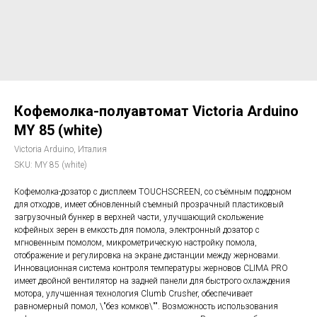
Кофемолка-полуавтомат Victoria Arduino
MY 85 (white)
Victoria Arduino, Италия
SKU:
MY 85 (white)
Кофемолка-дозатор с дисплеем TOUCHSCREEN, со съёмным поддоном
для отходов, имеет обновленный съемный прозрачный пластиковый
загрузочный бункер в верхней части, улучшающий скольжение
кофейных зерен в емкость для помола, электронный дозатор с
мгновенным помолом, микрометрическую настройку помола,
отображение и регулировка на экране дистанции между жерновами.
Инновационная система контроля температуры жерновов CLIMA PRO
имеет двойной вентилятор на задней панели для быстрого охлаждения
мотора, улучшенная технология Clumb Crusher, обеспечивает
равномерный помол, \"без комков\"". Возможность использования