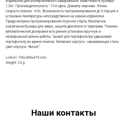
кофемолки для альтернативного заваривания. Вместимость бункера -
1,5кг. Производительность - 12кг/день. Диаметр жернова - 85мм,
скорость помола - 4-5с. Возможность программирования до 3 порций и
установки температуры непосредственно на экране кофемолки.
Предусмотрено программирование отсрочки старта, безопасное
извлечение бункера для зёрен, защита двигателя от перегрева. Помимо
автоматической дозировки есть режим установки вручную и
непрерывный режим работы. Захват для портафильтра удерживает
портафильтр во время помола. Материал корпуса - нержавеющая сталь.
Цвет корпуса - белый."
LxWxH: 195x396x479 mm
Weight: 23 g
Наши контакты