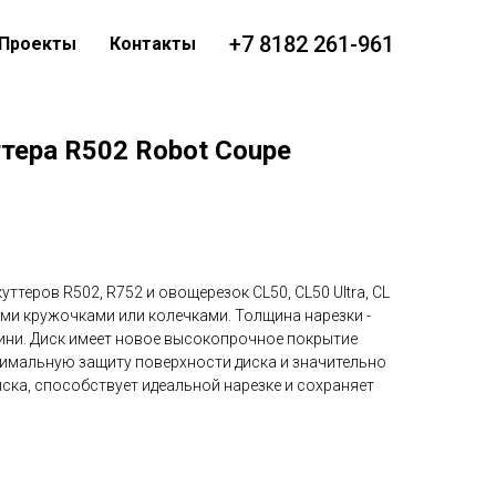
+7 8182 261-961
Проекты
Контакты
тера R502 Robot Coupe
ттеров R502, R752 и овощерезок CL50, CL50 Ultra, CL
тыми кружочками или колечками. Толщина нарезки -
кини. Диск имеет новое высокопрочное покрытие
тимальную защиту поверхности диска и значительно
иска, способствует идеальной нарезке и сохраняет