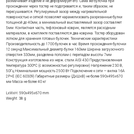
размачивает изделие и не деформирует его. Сама же булочка при
прохождении через тостер не подогревается и, таким образом, не
пересушивается. Регулируемый зазор между нагревательной
поверхностью и сеткой позволяет карамелизовать разрезанные булки
толщиной до 40мм, а минимальный выставляемый зазор составляет
5мм. Контактная часть, тефлоновый коврик, является расходным
материалом, в комплекте поставляются два коврика. Тостер оборудован
лотком для хранения готовых булочек. Технические характеристики
Производительность до 1700 булочек в час Время прохождения булочки
12 секунд Максимальный диаметр булки 160мм Ширина загрузочного
отверстия 330мм, разделена пополам с перепадом высоты 7мм
Конструкция изготовлена из нерж. стали AISI 430 Предустановленная
температура 300*С (с возможностью регулировки) Напряжение 230 В,
50Гц Номинальная мощность 2500 Вт Подключение к сети — вилка 16А
2P+E (IEC 60309) Габаритные размеры (ДхШхВ) не более 590х495х670
мм Масса не более 40 кг
LxWxH: 590x495x670 mm
Weight: 38 g