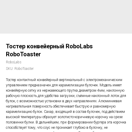
Тостер конвейерный RoboLabs
RoboToaster
RoboLabs
SKU:
RoboToaster
Тостер контактный конвейерный вертикальный с электромеханическим
управлением предназначен для карамелизации булочек. Модель имеет
конвейерную сетку из нержавеющего прутка диаметром 4мм, наклонную
рабочую плоскость для удобства загрузки, съёмные наклонный лоток для
булок, с возможностью установки в двух направлениях. Алюминиевая
нагревательная поверхность обеспечивает быструю и равномерную
карамелизацию булок. Сахар, входящий в состав булочек, под действием
высокой температуры образует золотисто-коричневую корочку на срезе
половинки булки. В дальнейшем, при формировании бургера эта корочка
способствует тому, что соус не проникает глубоко в булочку, не