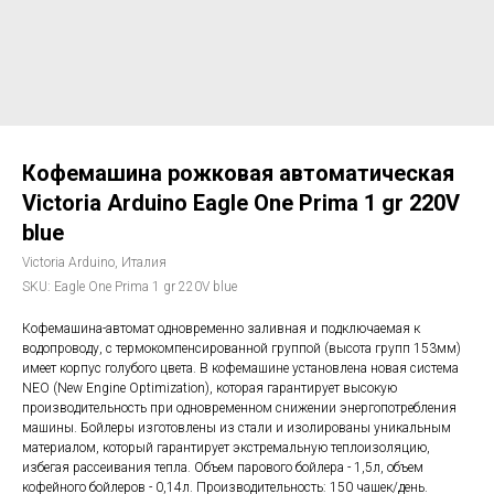
Кофемашина рожковая автоматическая
Victoria Arduino Eagle One Prima 1 gr 220V
blue
Victoria Arduino, Италия
SKU:
Eagle One Prima 1 gr 220V blue
Кофемашина-автомат одновременно заливная и подключаемая к
водопроводу, с термокомпенсированной группой (высота групп 153мм)
имеет корпус голубого цвета. В кофемашине установлена новая система
NEO (New Engine Optimization), которая гарантирует высокую
производительность при одновременном снижении энергопотребления
машины. Бойлеры изготовлены из стали и изолированы уникальным
материалом, который гарантирует экстремальную теплоизоляцию,
избегая рассеивания тепла. Объем парового бойлера - 1,5л, объем
кофейного бойлеров - 0,14л. Производительность: 150 чашек/день.