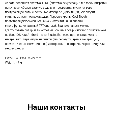
Запатентованная система TERS (система рекуперации тепловой энергии)
использует сбрасываемую воду для предварительного нагрева
поступающей воды с помощью метода рециркуляции, что сводит к
минимуму количество отходов. Паровые краны Cool Touch
предотвращают ожоги. Машина имеет стильный дизайн,
многофункциональный TFT-дисплей. Заднюю панель можно
адаптировать под дизайн кофейни. Машина соединяется с приложением
на базе IOS или Android через Bluetooth, через приложение можно
настраивать параметры напитков (температуру, время экстракции,
предварительное смачивание) и отправлять настройки через почту или
мессенджеры.
LxWxH: 411x510x379 mm
Weight: 47 g
Наши контакты